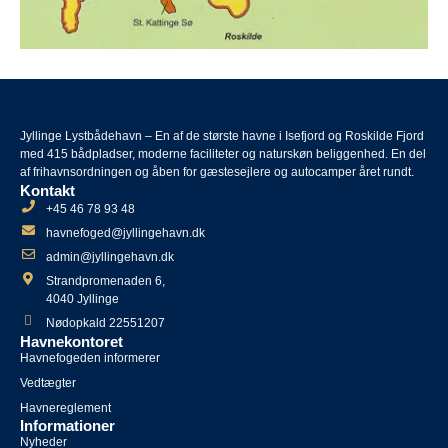
Jyllinge Lystbådehavn – En af de største havne i Isefjord og Roskilde Fjord
med 415 bådpladser, moderne faciliteter og naturskøn beliggenhed. En del
af frihavnsordningen og åben for gæstesejlere og autocamper året rundt.
Kontakt
+45 46 78 93 48
havnefoged@jyllingehavn.dk
admin@jyllingehavn.dk
Strandpromenaden 6,
4040 Jyllinge
Nødopkald 22551207
Havnekontoret
Havnefogeden informerer
Vedtægter
Havnereglement
Informationer
Nyheder