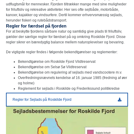
udflugtsmål for mennesker. Fjorden tiltrækker mange med sine muligheder
for friluftsliv og rekreative aktiviteter. Her ses ofte sejlbåde, motorbåde,
kanoer, kajakker og vindsurfere. Dertil kommer erhvervsmæssig sejlads,
herunder fiskeri og rutebådstransport.
Regler for færdsel på fjorden
For at beskytte fjordens sårbare natur og samtidig give plads til friluftsliv,
gælder der særlige regler for færdsel på og omkring Roskilde Fjord. Disse
regler sikrer en bæredygtig balance mellem naturoplevelser og bevaring.
De vigtigste regler findes i følgende bekendtgørelser og reglementer:
Bekendtgørelse om Roskilde Fjord Vildtreservat
Bekendtgørelse om Selsø Sø Vildtreservat
Bekendtgørelse om regulering af sejlads med vandscootere m.v.
Overfredningsnævnets kendelse af 16. januar 1985 (fredning af øer
og holme)
Reglement for sejlads i Roskilde og Frederikssund politikredse
Regler for Sejlads på Roskilde Fjord