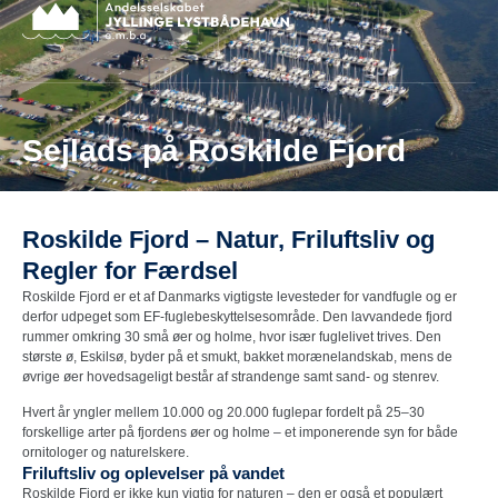
Sejlads på Roskilde Fjord
Roskilde Fjord – Natur, Friluftsliv og
Regler for Færdsel
Roskilde Fjord er et af Danmarks vigtigste levesteder for vandfugle og er
derfor udpeget som EF-fuglebeskyttelsesområde. Den lavvandede fjord
rummer omkring 30 små øer og holme, hvor især fuglelivet trives. Den
største ø, Eskilsø, byder på et smukt, bakket morænelandskab, mens de
øvrige øer hovedsageligt består af strandenge samt sand- og stenrev.
Hvert år yngler mellem 10.000 og 20.000 fuglepar fordelt på 25–30
forskellige arter på fjordens øer og holme – et imponerende syn for både
ornitologer og naturelskere.
Friluftsliv og oplevelser på vandet
Roskilde Fjord er ikke kun vigtig for naturen – den er også et populært