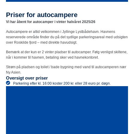
Priser for autocampere
Vi har åbent for autocamper i vinter halvåret 2025/26
Autocampere er altid velkommen i Jyllinge Lystbådehavn. Havnens
reserverede område finder du på det sydlige parkeringsareal med udsigten
over Roskilde fjord – med direkte havudsigt.
Bemærk at der kun er 2 vinter pladser til autocamper. Følg venligst skiltene,
når i kommer til havnen, betaling sker ved havnekontoret.
Strøm på pladsen og toilet / bade bygning med vand til autocamperen nær
Ny Asien.
Oversigt over priser
Parkering efter kl. 16:00 koster 200 kr. eller 28 euro pr. døgn.